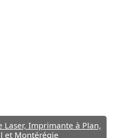
 Laser, Imprimante à Plan,
l et Montérégie